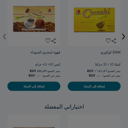
‹
›
favorite
share
favorite
share
DXN كوكوزي
قهوة لينجزي السوداء
كيسًا 20 × 32 جرامًا
كيس 20× 4.5 جرام
سعر العضو:
سعر العضو:
سعر غير العضو:
سعر غير العضو:
إضافة إلى السلة
إضافة إلى السلة
اختياراتي المفضلة