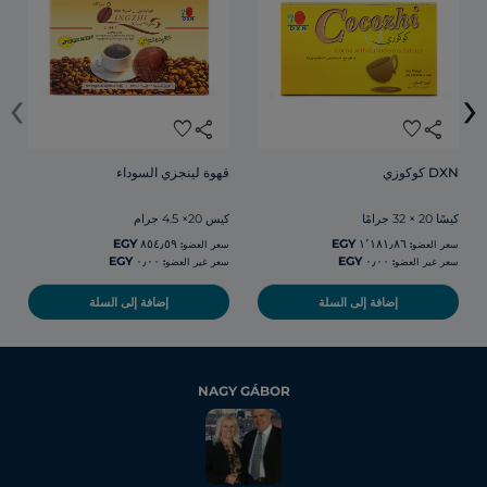
‹
›
favorite
share
favorite
share
DXN كوكوزي
قهوة لينجزي السوداء
كيسًا 20 × 32 جرامًا
كيس 20× 4.5 جرام
سعر العضو:
سعر العضو:
سعر غير العضو:
سعر غير العضو:
إضافة إلى السلة
إضافة إلى السلة
NAGY GÁBOR