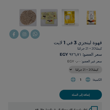
قهوة لينجزي 3 في 1 لايت
كيسًا20 × 21 جرامًا
سعر العضو: ‏٩٢٦٫٧١ EGY
سعر غير العضو:
الكمية:
إضافة إلى السلة
local_shipping
اطلب اوردرك الان ويصلك الي باب المنزل خلال 48