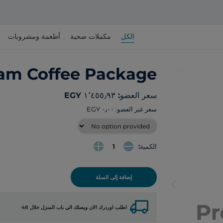
الكل
مكملات صحية
أطعمة ومشروبات
am Coffee Package
سعر العضو: ‏١٬٤٥٥٫٩٣ EGY
سعر غير العضو:
الكمية:
إضافة إلى السلة
arrow_back_ios
local_shipping
اطلب اوردرك الان ويصلك الي باب المنزل خلال 48