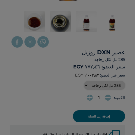
عصير DXN روزيل
285 مل لكل زجاجة
سعر العضو: ‏٧٧٢٫٤٦ EGY
سعر غير العضو:
الكمية:
إضافة إلى السلة
local_shipping
اطلب اوردرك الان ويصلك الي باب المنزل خلال 48