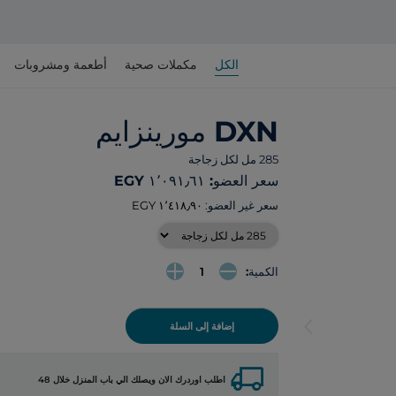
الكل
مكملات صحية
أطعمة ومشروبات
DXN مورينزايم
285 مل لكل زجاجة
سعر العضو: ‏١٬٠٩١٫٦١ EGY
سعر غير العضو:
الكمية:
arrow_back_ios
إضافة إلى السلة
local_shipping
اطلب اوردرك الان ويصلك الي باب المنزل خلال 48