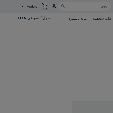
shopping_cart
person
Search
سجل كعضو في DXN
عناية شخصية
عناية بالبشرة