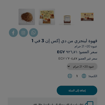
قهوة لينجزي من دي إكس إن 3 في 1
عبوة 20× 21 جرام
سعر العضو: ‏٩٢٦٫٧١ EGY
سعر غير العضو:
الكمية:
إضافة إلى السلة
local_shipping
اطلب اوردرك الان ويصلك الي باب المنزل خلال 48